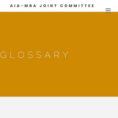
M
GLOSSARY